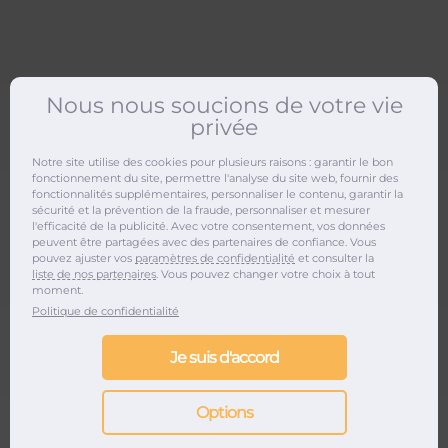
Nous nous soucions de votre vie
privée
Notre site utilise des cookies pour plusieurs raisons : garantir le bon
Tomorrowland
fonctionnement du site, permettre l'analyse du site web, fournir des
fonctionnalités supplémentaires, personnaliser le contenu, garantir la
sécurité et la prévention de la fraude, personnaliser et mesurer
l'efficacité de la publicité. Avec votre consentement, vos données
peuvent être partagées avec des partenaires de confiance. Vous
pouvez ajuster vos
paramètres de confidentialité
et consulter la
liste de nos partenaires
. Vous pouvez changer votre choix à tout
moment.
Politique de confidentialité
Je suis d'accord
Options