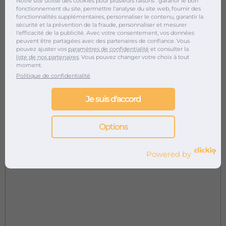
Notre site utilise des cookies pour plusieurs raisons : garantir le bon
fonctionnement du site, permettre l'analyse du site web, fournir des
fonctionnalités supplémentaires, personnaliser le contenu, garantir la
sécurité et la prévention de la fraude, personnaliser et mesurer
l'efficacité de la publicité. Avec votre consentement, vos données
peuvent être partagées avec des partenaires de confiance. Vous
pouvez ajuster vos
paramètres de confidentialité
et consulter la
liste de nos partenaires
. Vous pouvez changer votre choix à tout
moment.
Politique de confidentialité
Je suis d'accord
Options
Powered by