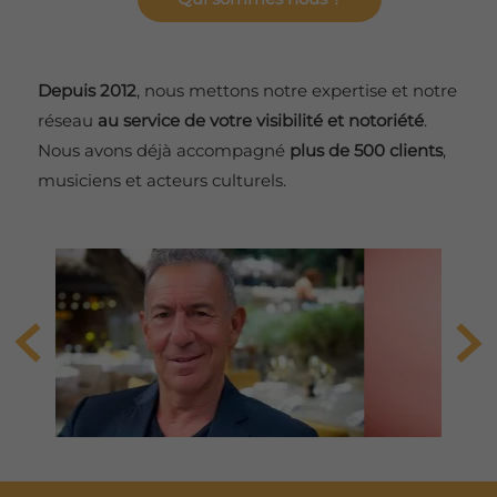
Depuis 2012
, nous mettons notre expertise et notre
réseau
au service de votre visibilité et notoriété
.
Nous avons déjà accompagné
plus de 500 clients
,
musiciens et acteurs culturels.
IS
JJ WILDE
AN
Plus d'infos
s