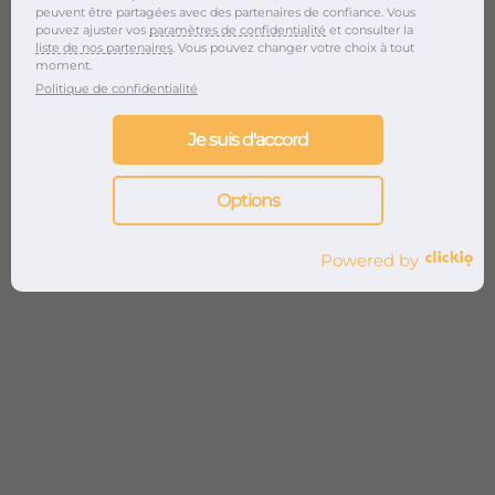
peuvent être partagées avec des partenaires de confiance. Vous
pouvez ajuster vos
paramètres de confidentialité
et consulter la
liste de nos partenaires
. Vous pouvez changer votre choix à tout
moment.
Politique de confidentialité
Je suis d'accord
220000+
Options
Retours
Powered by
médias
1400+
Projets
artistiques