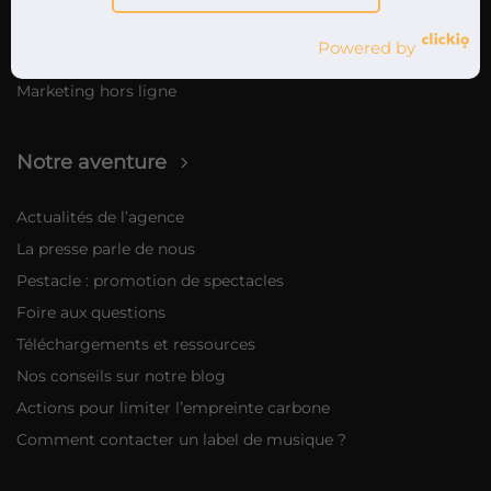
Sur Spotify via Ad Studio
Powered by
Campagnes Influenceurs
Marketing hors ligne
Notre aventure
Actualités de l’agence
La presse parle de nous
Pestacle : promotion de spectacles
Foire aux questions
Téléchargements et ressources
Nos conseils sur notre blog
Actions pour limiter l’empreinte carbone
Comment contacter un label de musique ?