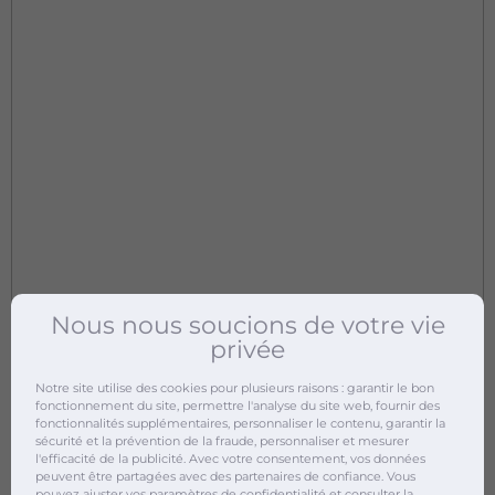
Nous nous soucions de votre vie
privée
Notre site utilise des cookies pour plusieurs raisons : garantir le bon
fonctionnement du site, permettre l'analyse du site web, fournir des
fonctionnalités supplémentaires, personnaliser le contenu, garantir la
sécurité et la prévention de la fraude, personnaliser et mesurer
l'efficacité de la publicité. Avec votre consentement, vos données
peuvent être partagées avec des partenaires de confiance. Vous
pouvez ajuster vos
paramètres de confidentialité
et consulter la