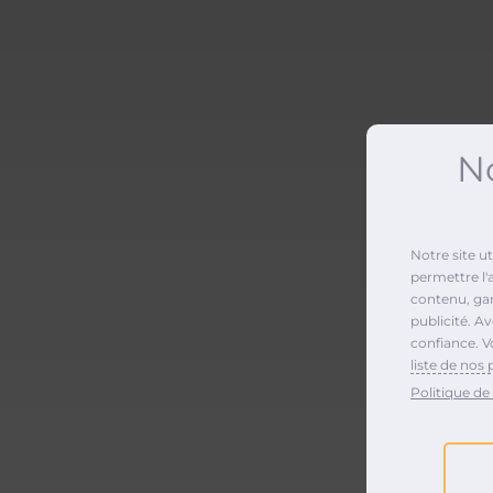
No
Notre site u
permettre l'
contenu, gara
publicité. A
confiance. V
liste de nos 
Politique de 