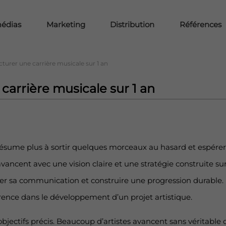
médias
Marketing
Distribution
Références
urer une carrière musicale sur 1 an
arrière musicale sur 1 an
sume plus à sortir quelques morceaux au hasard et espérer êt
ancent avec une vision claire et une stratégie construite su
er sa communication et construire une progression durabl
rence dans le développement d’un projet artistique.
bjectifs précis. Beaucoup d’artistes avancent sans véritable d