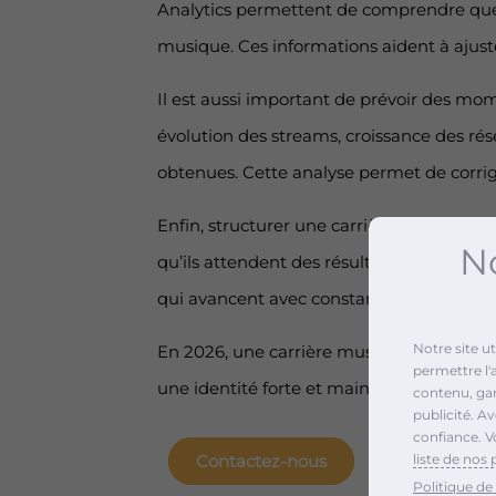
Analytics permettent de comprendre quels 
musique. Ces informations aident à ajuste
Il est aussi important de prévoir des mome
évolution des streams, croissance des 
obtenues. Cette analyse permet de corrig
Enfin, structurer une carrière musicale 
No
qu’ils attendent des résultats immédiats
qui avancent avec constance, stratégie e
Notre site u
En 2026, une carrière musicale se constru
permettre l'
une identité forte et maintiennent une p
contenu, gara
publicité. A
confiance. V
liste de nos 
Contactez-nous
Politique de 