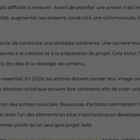
ts difficiles à mesurer. Avant de planifier une année, il est 
bilité, augmenter ses streams, construire une communauté, tr
lus facile de construire une stratégie cohérente. Une carrière
crée à la création et à la préparation du projet. Cela inclut 
to, les clips et la stratégie de contenu.
ôle essentiel. En 2026, les artistes doivent penser leur imag
t direction artistique doivent être cohérents afin de créer un
ion des sorties musicales. Beaucoup d’artistes commettent l’
té reste l’un des éléments les plus importants pour développer s
’année plutôt qu’un seul gros projet isolé.
’une
stratégie de communication spécifique
: teasers, vidéos 