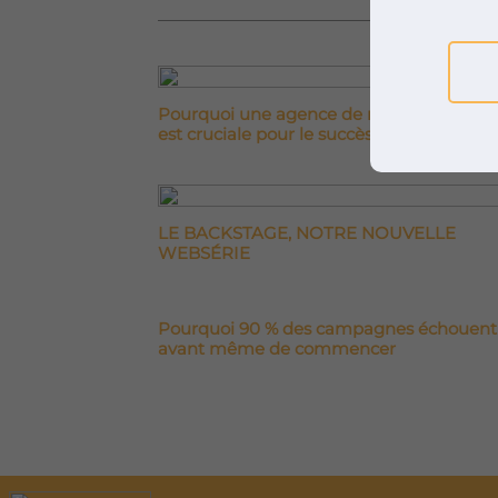
Pourquoi une agence de marketing mus
est cruciale pour le succès d’un artiste ?
LE BACKSTAGE, NOTRE NOUVELLE
WEBSÉRIE
Pourquoi 90 % des campagnes échouent
avant même de commencer