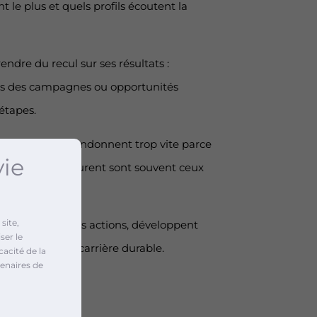
le plus et quels profils écoutent la
endre du recul sur ses résultats :
es des campagnes ou opportunités
étapes.
up d’artistes abandonnent trop vite parce
vie
es projets qui durent sont souvent ceux
site,
i planifient leurs actions, développent
ser le
ur passion en carrière durable.
cacité de la
enaires de