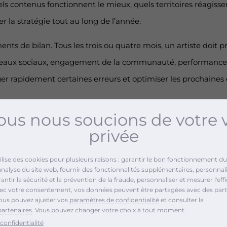
contenus fonctionnent le mieux, quels territoires réagissent 
r la stratégie tout au long de l’année.
nts de bilan. Tous les trois ou quatre mois, un artiste doit pr
réseaux sociaux, engagement de la communauté, performanc
er rapidement certaines erreurs et optimiser les prochaines 
sur un an demande de la patience et de la régularité. Beauco
us nous soucions de votre 
. Pourtant, construire une audience solide prend du temps. L
privée
t cohérence.
tilise des cookies pour plusieurs raisons : garantir le bon fonctionnement du 
it comme un véritable projet entrepreneurial. Les artistes qu
analyse du site web, fournir des fonctionnalités supplémentaires, personnali
résence régulière maximisent leurs chances de transformer le
ntir la sécurité et la prévention de la fraude, personnaliser et mesurer l'effi
vec votre consentement, vos données peuvent être partagées avec des part
ous pouvez ajuster vos
paramètres de confidentialité
et consulter la
partenaires
. Vous pouvez changer votre choix à tout moment.
confidentialité