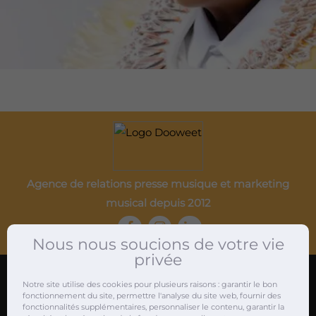
Agence de relations presse musique et marketing
musical depuis 2012
Nous nous soucions de votre vie
privée
Notre site utilise des cookies pour plusieurs raisons : garantir le bon
fonctionnement du site, permettre l'analyse du site web, fournir des
Attachés de presse musique
fonctionnalités supplémentaires, personnaliser le contenu, garantir la