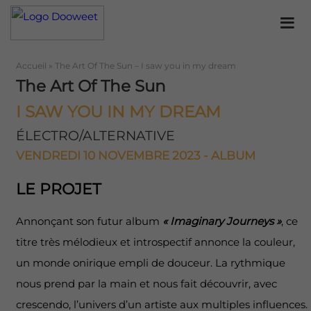
Accueil
»
The Art Of The Sun – I saw you in my dream
The Art Of The Sun
I SAW YOU IN MY DREAM
ÉLECTRO/ALTERNATIVE
VENDREDI 10 NOVEMBRE 2023 - ALBUM
LE PROJET
Annonçant son futur album
« Imaginary Journeys »
, ce
titre très mélodieux et introspectif annonce la couleur,
un monde onirique empli de douceur. La rythmique
nous prend par la main et nous fait découvrir, avec
crescendo, l’univers d’un artiste aux multiples influences.