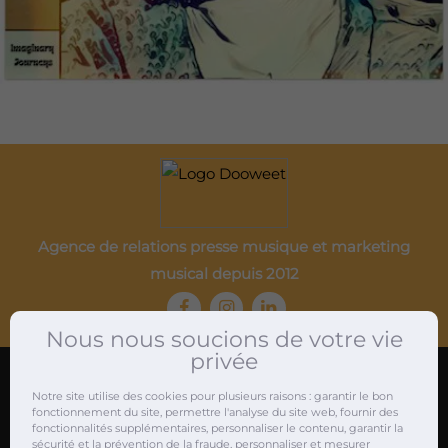
Agence de relations presse musique et marketing
musical depuis 2012
Nous nous soucions de votre vie
privée
Notre site utilise des cookies pour plusieurs raisons : garantir le bon
Attachés de presse musique
fonctionnement du site, permettre l'analyse du site web, fournir des
fonctionnalités supplémentaires, personnaliser le contenu, garantir la
sécurité et la prévention de la fraude, personnaliser et mesurer