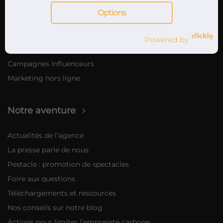
Marketing digital
Options
Promotion musicale sur internet
Sur YouTube via Google Ads
Powered by
Sur Spotify via Ad Studio
Campagnes Influenceurs
Marketing hors ligne
Notre aventure
Actualités de l’agence
La presse parle de nous
Pestacle : promotion de spectacles
Foire aux questions
Téléchargements et ressources
Nos conseils sur notre blog
Actions pour limiter l’empreinte carbone