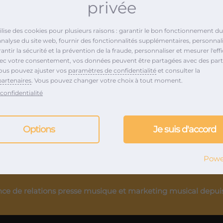
étudiante faite de
privée
e pièce au puzzle de son
tilise des cookies pour plusieurs raisons : garantir le bon fonctionnement du 
ntre avec d’autres
analyse du site web, fournir des fonctionnalités supplémentaires, personnali
ansmission, guidée par
ntir la sécurité et la prévention de la fraude, personnaliser et mesurer l'effi
vec votre consentement, vos données peuvent être partagées avec des part
ous pouvez ajuster vos
paramètres de confidentialité
et consulter la
partenaires
. Vous pouvez changer votre choix à tout moment.
confidentialité
ns votre for intérieur…
Options
Je suis d'accord
Powe
ce de relations presse musique et marketing musical depui