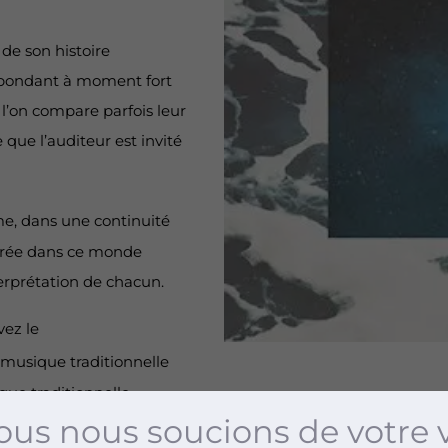
de son histoire
spondant à moment fort
i l’on compare parfois leur
 que l’auditeur est invité
me, dans une continuité
ntrée dans ce monde
nterprétation de chacun.
vez le
musique traditionnelle
que traditionnelle
us nous soucions de votre 
vre ces sonorités lors de