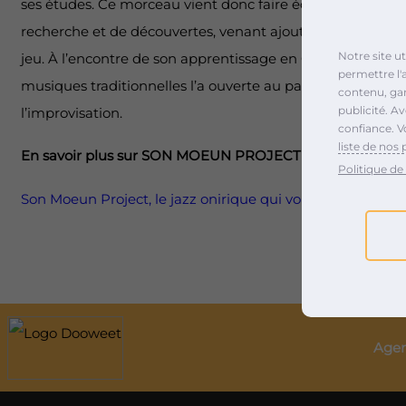
ses études. Ce morceau vient donc faire écho à cette vie 
recherche et de découvertes, venant ajouter une nouvell
Notre site u
jeu. À l’encontre de son apprentissage en Corée, sa renco
permettre l'
musiques traditionnelles l’a ouverte au partage et à la tr
contenu, gara
publicité. A
l’improvisation.
confiance. V
liste de nos 
En savoir plus sur SON MOEUN PROJECT
:
Politique de 
Son Moeun Project, le jazz onirique qui vous embarque da
Agen