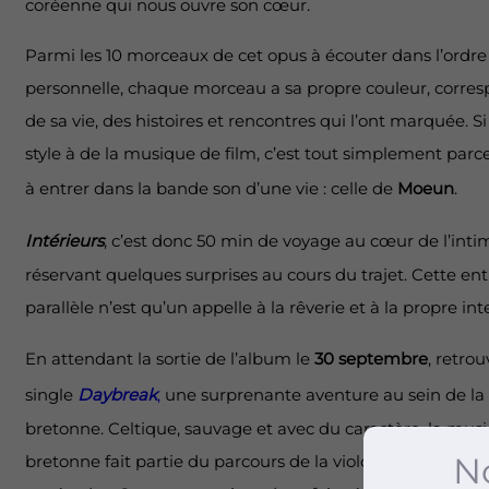
coréenne qui nous ouvre son cœur.
Parmi les 10 morceaux de cet opus à écouter dans l’ordre 
personnelle, chaque morceau a sa propre couleur, corre
de sa vie, des histoires et rencontres qui l’ont marquée. S
style à de la musique de film, c’est tout simplement parce
à entrer dans la bande son d’une vie : celle de
Moeun
.
Intérieurs
, c’est donc 50 min de voyage au cœur de l’inti
réservant quelques surprises au cours du trajet. Cette e
parallèle n’est qu’un appelle à la rêverie et à la propre i
En attendant la sortie de l’album le
30 septembre
, retrou
single
Daybreak
,
une surprenante aventure au sein de la 
bretonne. Celtique, sauvage et avec du caractère, la musi
No
bretonne fait partie du parcours de la violoniste qui décou