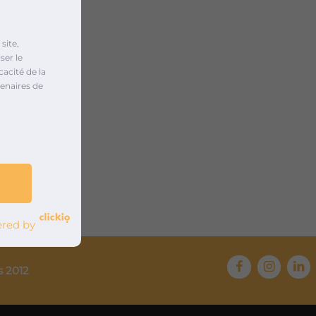
site,
ser le
cacité de la
enaires de
red by
s 2012