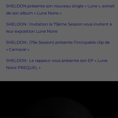
SHELDON présente son nouveau single « Lune », extrait
de son album « Lune Noire »
SHELDON : Invitation la 75ème Session vous invitent à
leur exposition Lune Noire
SHELDON : (75e Session) présente l’incroyable clip de
« Carnaval »
SHELDON : Le rappeur vous présente son EP « Lune
Noire PREQUEL »