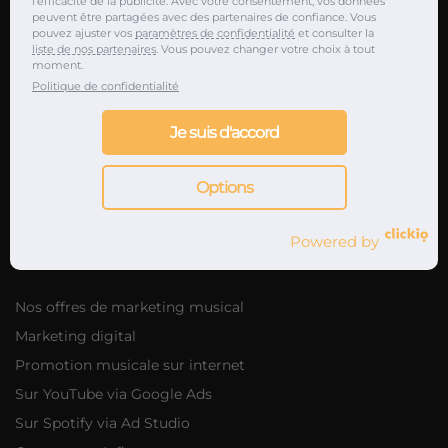
l'efficacité de la publicité. Avec votre consentement, vos données
peuvent être partagées avec des partenaires de confiance. Vous
Nos journalistes musicaux partenaires
pouvez ajuster vos
paramètres de confidentialité
et consulter la
Attaché de presse musique en Europe
liste de nos partenaires
. Vous pouvez changer votre choix à tout
moment.
Promotion album & EP
Politique de confidentialité
Promotion single & clip
Je suis d'accord
Promotion playlists
Promotions clubs
Options
Promotion concerts & festivals
Powered by
Marketing musical
Nos offres de marketing musical
Marketing digital
Promotion musicale sur internet
Sur YouTube via Google Ads
Sur Spotify via Ad Studio