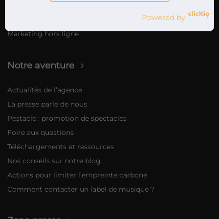
Sur Spotify via Ad Studio
Powered by
Campagnes Influenceurs
Marketing hors ligne
Notre aventure
Actualités de l’agence
La presse parle de nous
Pestacle : promotion de spectacles
Foire aux questions
Téléchargements et ressources
Nos conseils sur notre blog
Actions pour limiter l’empreinte carbone
Comment contacter un label de musique ?