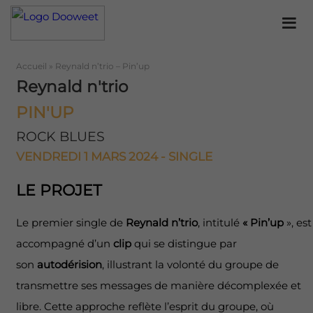
Accueil
»
Reynald n’trio – Pin’up
Reynald n'trio
PIN'UP
ROCK BLUES
VENDREDI 1 MARS 2024 - SINGLE
LE PROJET
Le premier single de
Reynald n’trio
, intitulé
« Pin’up
», est
accompagné d’un
clip
qui se distingue par
son
autodérision
, illustrant la volonté du groupe de
transmettre ses messages de manière décomplexée et
libre. Cette approche reflète l’esprit du groupe, où