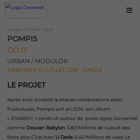
Accueil
»
POMPIS – Do it
POMPIS
DO IT
URBAN / MODULOR
MERCREDI 10 JUILLET 2019 - SINGLE
LE PROJET
Après avoir accepté quelques collaborations assez
fructueuses, Pompis sort en 2014, son album
« STARBOY » construit autour de pures styles DanceHall
comme
Douvan Babylon
3.80 Millions de vues
et des
titres plus Club avec
U Dada
5.40
Millions de vues
. Le