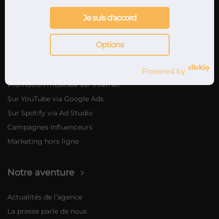
Promotion concerts & festivals
Je suis d'accord
Marketing musical
Options
Nos offres de marketing musical
Marketing digital
Powered by
Promotion musicale sur internet
Sur YouTube via Google Ads
Sur Spotify via Ad Studio
Campagnes Influenceurs
Marketing hors ligne
Notre aventure
Actualités de l’agence
La presse parle de nous