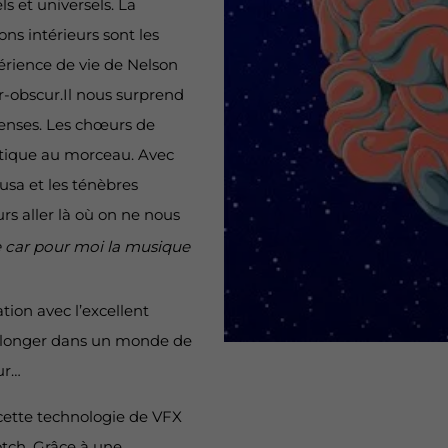
ls et universels. La
ons intérieurs sont les
périence de vie de Nelson
r-obscur.Il nous surprend
tenses. Les chœurs de
stique au morceau. Avec
usa et les ténèbres
urs aller là où on ne nous
e car pour moi la musique
ation avec l’excellent
e plonger dans un monde de
eur…
c cette technologie de VFX
Notch. Grâce à une