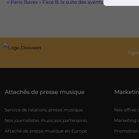
« Paris-Bavex » Face B, la suite des aventures de Nelson
Agen
Attachés de presse musique
Marketin
Service de relations presse musique
Nos offres
Nos journalistes musicaux partenaires
Marketing d
Attaché de presse musique en Europe
Promotion 