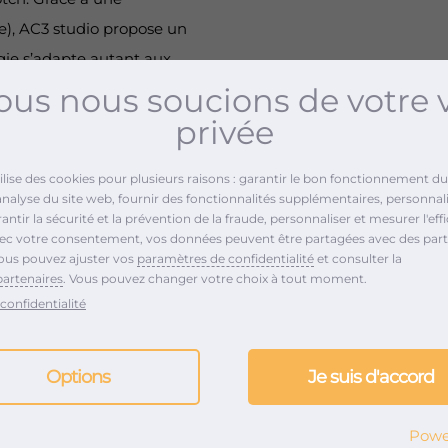
e), AC3 studio propose un
gie s’adapte autant aux
modifier, de composer et
us nous soucions de votre 
es concerts live de
privée
tilise des cookies pour plusieurs raisons : garantir le bon fonctionnement du 
analyse du site web, fournir des fonctionnalités supplémentaires, personnali
ntir la sécurité et la prévention de la fraude, personnaliser et mesurer l'effi
vec votre consentement, vos données peuvent être partagées avec des part
 Outro » !
ous pouvez ajuster vos
paramètres de confidentialité
et consulter la
partenaires
. Vous pouvez changer votre choix à tout moment.
n », découvrez son nouvel
confidentialité
uveau single « Cartoon
Options
Je suis d'accord
Powe