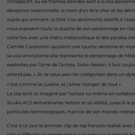
introspectif, ou les thèmes abordés sont à la fois personne
déception relationnelle, la mort d’un être cher et les dém
sujets qui animent ce titre. Ces sentiments relatifs à l’ex
nous exposent toute la dualité de son personnage en clai
cette fois avec une instru mélancolique et des paroles in
Camille Constantin ajoutent une touche aérienne et my
sa voix envoutante elle représente le personnage de Méd
explorées par l’âme de l’artiste. Selon Nelson, il faut toujo
attend pas.
« Je ne veux pas me catégoriser dans un styl
c’est comme la cuisine, et j’aime manger de tout ».
​Le clip écrit et imaginé par l’artiste lui-même en collabor
Studio AC3 dématérialise Nelson et sa réalité, jusqu’à l
particules technologiques, matrice de son monde intéri
C’est à ce jour le premier clip de rap français réalisé ave
(Visual Effects) en temps réel qui se base sur le logiciel 