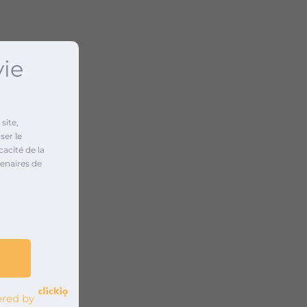
vie
site,
ser le
cacité de la
enaires de
red by