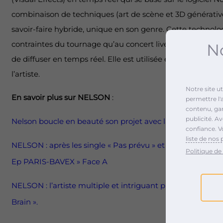
combinaison de techniques (art de scène et 3D générativ
savoir-faire hybride, unique en son genre. Cette technolo
contraintes du tournage qu’au concert live et permet de 
No
de diffuser en temps réel. Elle est utilisée également sur l
l’artiste.
Notre site u
En savoir plus sur NELSON
:
permettre l'
contenu, gara
publicité. A
Nelson boucle en beauté son projet avec la sortie du clip «
confiance. V
liste de nos 
NELSON : après les single « Pas prévu » et « Cartoon Brai
Politique de 
Ep PARIS-BAVEX » Face A
NELSON : l’artiste multiple et intriguant présente son no
Brain ».