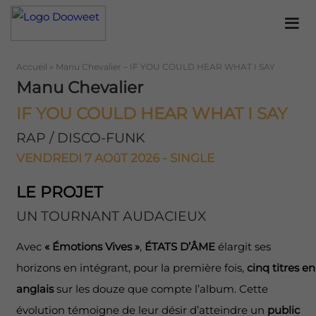
Accueil
»
Manu Chevalier – IF YOU COULD HEAR WHAT I SAY
Manu Chevalier
IF YOU COULD HEAR WHAT I SAY
RAP / DISCO-FUNK
VENDREDI 7 AOûT 2026 - SINGLE
LE PROJET
UN TOURNANT AUDACIEUX
Avec
« Émotions Vives »
,
ÉTATS D’ÂME
élargit ses
horizons en intégrant, pour la première fois,
cinq titres en
anglais
sur les douze que compte l’album. Cette
évolution témoigne de leur désir d’atteindre un
public