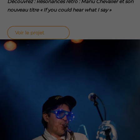
Découvrez : Résonances rétro : Manu Chevalier et son
nouveau titre « If you could hear what I say »
Voir le projet