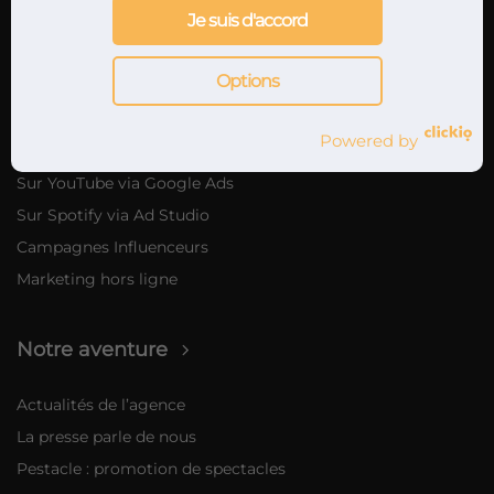
Je suis d'accord
Marketing musical
Options
Nos offres de marketing musical
Marketing digital
Powered by
Promotion musicale sur internet
Sur YouTube via Google Ads
Sur Spotify via Ad Studio
Campagnes Influenceurs
Marketing hors ligne
Notre aventure
Actualités de l’agence
La presse parle de nous
Pestacle : promotion de spectacles