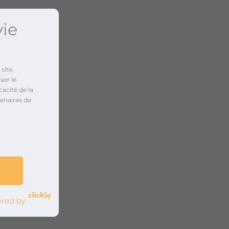
vie
site,
ser le
cacité de la
enaires de
red by