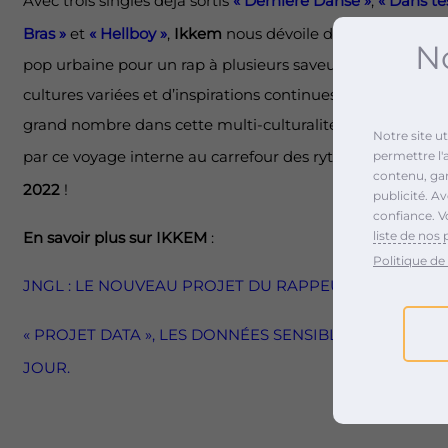
Avec trois singles déjà sortis
« Dernière Danse »
,
« Dans te
Bras »
et
« Hellboy »
,
Ikkem
nous dévoile des influences lat
No
pop urbaine pour un rap à plusieurs saveurs, tout à son
cultures variées et d’inspirations continues, le rappeur so
grand nombre dans cette multi-culturalité qui le définit. 
Notre site u
par ce voyage interne au carrefour des rythmes et des s
permettre l'
contenu, gara
2022
!
publicité. A
confiance. V
liste de nos 
En savoir plus sur IKKEM
:
Politique de 
JNGL : LE NOUVEAU PROJET DU RAPPEUR IKKEM
« PROJET DATA », LES DONNÉES SENSIBLES D’IKKEM 
JOUR.