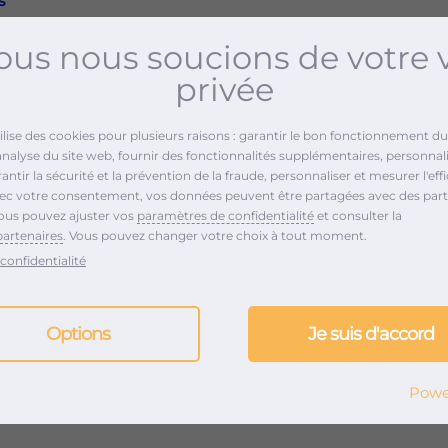
s
ines et trap sur fond de
us nous soucions de votre 
 image. Imprégné de
privée
uhaite toucher le plus
Alors laissez-vous guider
tilise des cookies pour plusieurs raisons : garantir le bon fonctionnement du 
entiments dès le
22 avril
analyse du site web, fournir des fonctionnalités supplémentaires, personnali
ntir la sécurité et la prévention de la fraude, personnaliser et mesurer l'effi
vec votre consentement, vos données peuvent être partagées avec des part
ous pouvez ajuster vos
paramètres de confidentialité
et consulter la
partenaires
. Vous pouvez changer votre choix à tout moment.
confidentialité
Options
Je suis d'accord
DÉVOILÉES AU GRAND
Powe