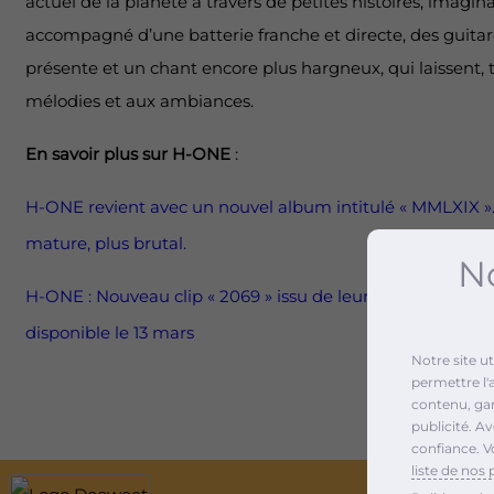
actuel de la planète à travers de petites histoires, imaginai
accompagné d’une batterie franche et directe, des guitar
présente et un chant encore plus hargneux, qui laissent, t
mélodies et aux ambiances.
En savoir plus sur H-ONE
:
H-ONE revient avec un nouvel album intitulé « MMLXIX ».
mature, plus brutal.
No
H-ONE : Nouveau clip « 2069 » issu de leur nouvel album 
disponible le 13 mars
Notre site u
permettre l'
contenu, gara
publicité. A
confiance. V
liste de nos 