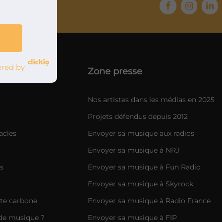
s 2012
red by
Zone presse
Nos artistes dans les médias en 2025
Projets défendus depuis 2012
acles
Envoyer sa musique aux radios
Envoyer sa musique à NRJ
s
Envoyer sa musique à Fun Radio
Envoyer sa musique à Skyrock
nte carbone
Envoyer sa musique à Radio France
de musique ?
Envoyer sa musique à FIP