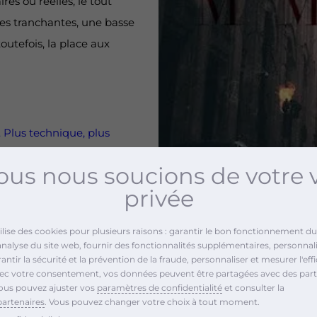
res ou réelles, le tout
es tranchantes, une basse
outefois, la place aux
 Plus technique, plus
us nous soucions de votre 
intitulé « MMLXIX »
privée
tilise des cookies pour plusieurs raisons : garantir le bon fonctionnement du 
analyse du site web, fournir des fonctionnalités supplémentaires, personnali
ntir la sécurité et la prévention de la fraude, personnaliser et mesurer l'effi
vec votre consentement, vos données peuvent être partagées avec des part
ous pouvez ajuster vos
paramètres de confidentialité
et consulter la
partenaires
. Vous pouvez changer votre choix à tout moment.