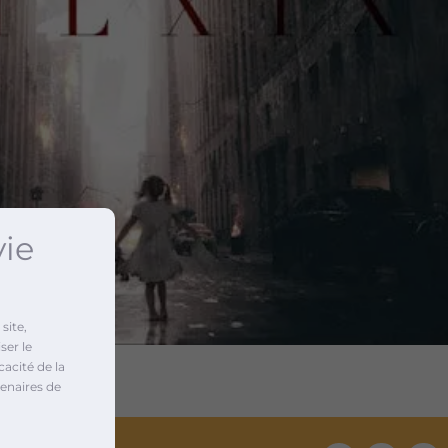
vie
site,
ser le
cacité de la
enaires de