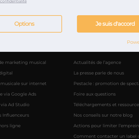
confidentialité
ce de relations presse musique et marketing musical depui
Options
Je suis d'accord
Powe
g musical
Notre aventure
 de marketing musical
Actualités de l’agence
igital
La presse parle de nous
musicale sur internet
Pestacle : promotion de spect
e via Google Ads
Foire aux questions
 via Ad Studio
Téléchargements et ressource
Influenceurs
Nos conseils sur notre blog
hors ligne
Actions pour limiter l’emprei
Comment contacter un label 