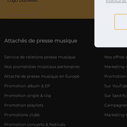
Politique de 
Agen
Attachés de presse musique
Marketin
Service de relations presse musique
Nos offres
Nos journalistes musicaux partenaires
Marketing d
Attaché de presse musique en Europe
Promotion 
Promotion album & EP
Sur YouTub
Promotion single & clip
Sur Spotify
Promotion playlists
Campagnes 
Promotions clubs
Marketing 
Promotion concerts & festivals