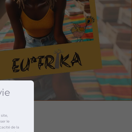
vie
site,
ser le
cacité de la