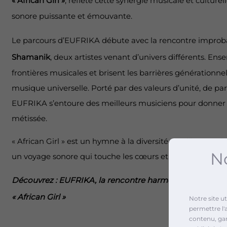
« African Girl »
, reflète cette synergie musicale et culturel
sonore puissante et émouvante.
Le parcours d’EUFRIKA débute avec la rencontre impro
Shamanik
, deux artistes venant d’univers différents. Ense
frontières musicales et brisent les barrières générationne
musique universelle. Porté par des valeurs d’unité, de part
EUFRIKA s’entoure des meilleurs musiciens pour donner vi
métissée.
« African Girl » est un hymne à la diversité et à l’harmonie
No
un voyage sonore qui touche les cœurs et élève les esprits
Découvrez : EUFRIKA, la rencontre harmonieuse de l’Euro
« African Girl »
Notre site u
permettre l'
contenu, gara