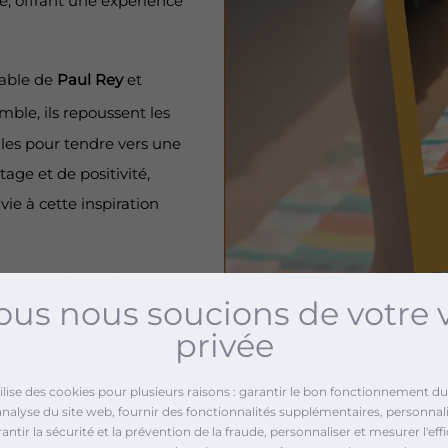
le, offrant une expérience
bable de
Paul Rey
et
mble, ils repoussent les
lles pour tendre vers une
age et de positivité,
e à cette inspiration
, invitant les auditeurs à
us nous soucions de votre 
.
privée
pe et de l’Afrique avec
tilise des cookies pour plusieurs raisons : garantir le bon fonctionnement du 
analyse du site web, fournir des fonctionnalités supplémentaires, personnali
ntir la sécurité et la prévention de la fraude, personnaliser et mesurer l'effi