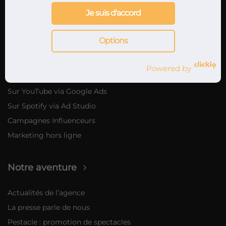
Je suis d'accord
Marketing musical
Options
Nos offres de marketing musical
Marketing digital
Powered by
Promotion musicale sur internet
Sur YouTube via Google Ads
Sur Spotify via Ad Studio
Campagnes Influenceurs
Marketing hors ligne
Notre aventure
Actualités de l’agence
La presse parle de nous
Pestacle : promotion de spectacles