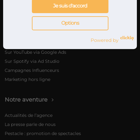
Je suis d'accord
Marketing musical
Options
Nos offres de marketing musical
Marketing digital
Powered by
Promotion musicale sur internet
Sur YouTube via Google Ads
Sur Spotify via Ad Studio
Campagnes Influenceurs
Marketing hors ligne
Notre aventure
Actualités de l’agence
La presse parle de nous
Pestacle : promotion de spectacles