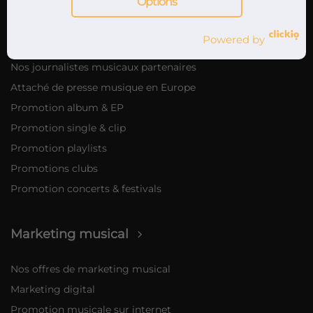
Options
Attachés de presse musique
Powered by
Service de relations presse musique
Nos journalistes musicaux partenaires
Attaché de presse musique en Europe
Promotion album & EP
Promotion single & clip
Promotion playlists
Promotions clubs
Promotion concerts & festivals
Marketing musical
Nos offres de marketing musical
Marketing digital
Promotion musicale sur internet