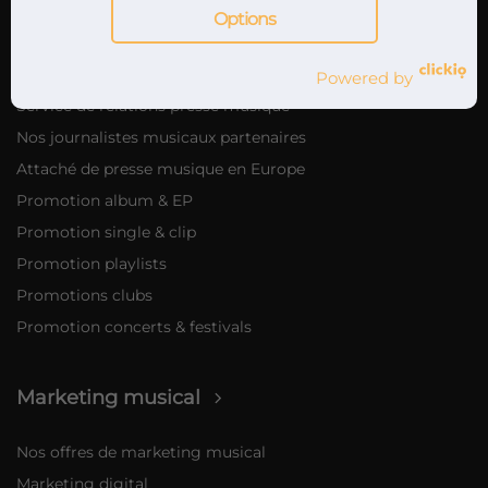
Options
Attachés de presse musique
Powered by
Service de relations presse musique
Nos journalistes musicaux partenaires
Attaché de presse musique en Europe
Promotion album & EP
Promotion single & clip
Promotion playlists
Promotions clubs
Promotion concerts & festivals
Marketing musical
Nos offres de marketing musical
Marketing digital