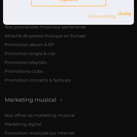
Attachés de presse musique
Powered by
Service de relations presse musique
Nos journalistes musicaux partenaires
Attaché de presse musique en Europe
Promotion album & EP
Promotion single & clip
Promotion playlists
Promotions clubs
Promotion concerts & festivals
Marketing musical
Nos offres de marketing musical
Marketing digital
Promotion musicale sur internet