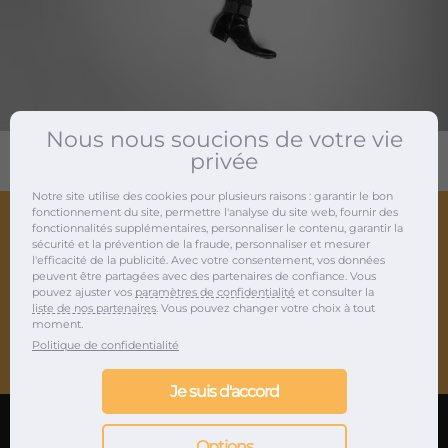
Nous nous soucions de votre vie
privée
Notre site utilise des cookies pour plusieurs raisons : garantir le bon
fonctionnement du site, permettre l'analyse du site web, fournir des
fonctionnalités supplémentaires, personnaliser le contenu, garantir la
sécurité et la prévention de la fraude, personnaliser et mesurer
l'efficacité de la publicité. Avec votre consentement, vos données
peuvent être partagées avec des partenaires de confiance. Vous
Agence de relations presse musique et marketing
pouvez ajuster vos
paramètres de confidentialité
et consulter la
liste de nos partenaires
. Vous pouvez changer votre choix à tout
musical depuis 2012
moment.
Politique de confidentialité
Je suis d'accord
Options