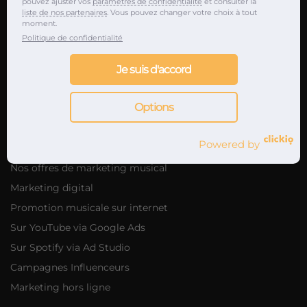
pouvez ajuster vos
paramètres de confidentialité
et consulter la
Promotion album & EP
liste de nos partenaires
. Vous pouvez changer votre choix à tout
moment.
Promotion single & clip
Politique de confidentialité
Promotion playlists
Je suis d'accord
Promotions clubs
Promotion concerts & festivals
Options
Marketing musical
Powered by
Nos offres de marketing musical
Marketing digital
Promotion musicale sur internet
Sur YouTube via Google Ads
Sur Spotify via Ad Studio
Campagnes Influenceurs
Marketing hors ligne