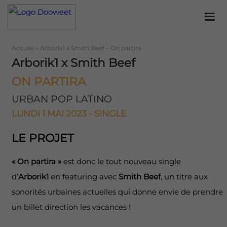
Accueil
»
Arborik1 x Smith Beef – On partira
Arborik1 x Smith Beef
ON PARTIRA
URBAN POP LATINO
LUNDI 1 MAI 2023 - SINGLE
LE PROJET
« On partira »
est donc le tout nouveau single
d’
Arborik1
en featuring avec
Smith Beef
, un titre aux
sonorités urbaines actuelles qui donne envie de prendre
un billet direction les vacances !