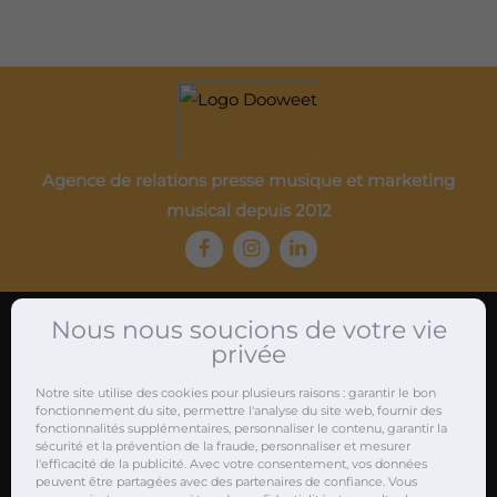
Agence de relations presse musique et marketing
musical depuis 2012
Nous nous soucions de votre vie
privée
Attachés de presse musique
Notre site utilise des cookies pour plusieurs raisons : garantir le bon
fonctionnement du site, permettre l'analyse du site web, fournir des
Service de relations presse musique
fonctionnalités supplémentaires, personnaliser le contenu, garantir la
sécurité et la prévention de la fraude, personnaliser et mesurer
Nos journalistes musicaux partenaires
l'efficacité de la publicité. Avec votre consentement, vos données
Attaché de presse musique en Europe
peuvent être partagées avec des partenaires de confiance. Vous