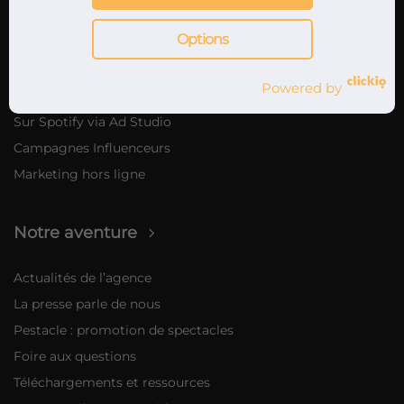
Nos offres de marketing musical
Options
Marketing digital
Promotion musicale sur internet
Powered by
Sur YouTube via Google Ads
Sur Spotify via Ad Studio
Campagnes Influenceurs
Marketing hors ligne
Notre aventure
Actualités de l’agence
La presse parle de nous
Pestacle : promotion de spectacles
Foire aux questions
Téléchargements et ressources