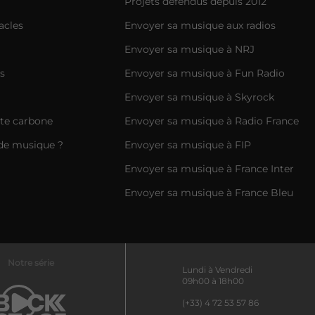
Projets défendus depuis 2012
acles
Envoyer sa musique aux radios
Envoyer sa musique à NRJ
s
Envoyer sa musique à Fun Radio
Envoyer sa musique à Skyrock
nte carbone
Envoyer sa musique à Radio France
de musique ?
Envoyer sa musique à FIP
Envoyer sa musique à France Inter
Envoyer sa musique à France Bleu
Notre série
Lundi à Vendredi
09h00 à 18h00
(+33) 4 72 53 57 86