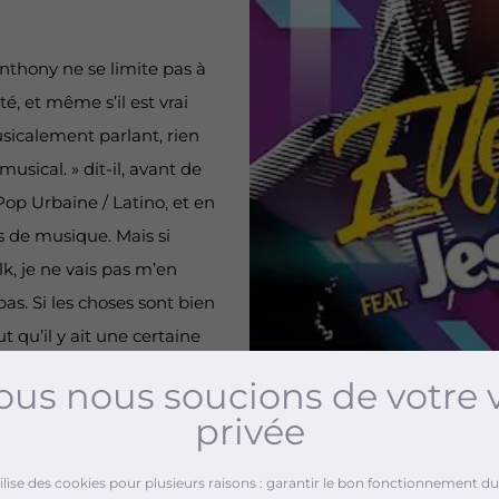
Anthony ne se limite pas à
é, et même s’il est vrai
musicalement parlant, rien
musical. » dit-il, avant de
Pop Urbaine / Latino, et en
s de musique. Mais si
k, je ne vais pas m’en
as. Si les choses sont bien
ut qu’il y ait une certaine
’a pas de frontières, et
us nous soucions de votre 
poser des barrières
privée
arrivent avec le duo
tilise des cookies pour plusieurs raisons : garantir le bon fonctionnement du 