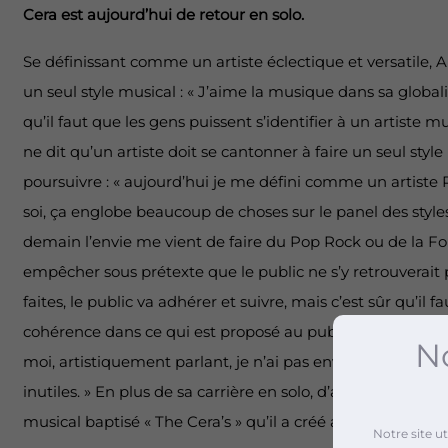
Cera est aujourd’hui de retour en solo.
Se définissant comme un artiste éclectique et versatile, 
un seul style musical : « J’aime la musique dans sa globalit
qu’il faut que les gens puissent s’identifier à un artiste 
ne dit qu’un artiste doit se cantonner à faire un seul style 
poursuivre : « aujourd’hui je me défini comme un artiste 
soi, ça englobe beaucoup de choses sur le panel des style
demain l’envie me vient de faire du Pop Rock ou de la Fol
empêcher sous prétexte que le public ne s’y retrouverait p
faites, le public va adhérer et suivre, mais c’est sûr qu’il fa
cohérence dans ce qui est proposé au public. La musique n
No
moi, artistiquement parlant, je n’ai pas envie de me m’im
inutiles. » En plus de sa carrière en solo, d’autres projets 
musical baptisé « The Cera’s » qu’il a créé avec son frère.
Notre site u