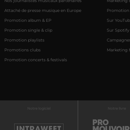
Nos journalistes musicaux partenaires
Marketing d
Attaché de presse musique en Europe
Promotion 
Promotion album & EP
Sur YouTub
Promotion single & clip
Sur Spotify
Promotion playlists
Campagnes 
Promotions clubs
Marketing 
Promotion concerts & festivals
Notre logiciel
Notre livre