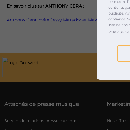
permettre l'
En savoir plus sur ANTHONY CERA
:
contenu, gara
publicité. A
confiance. V
Anthony Cera invite Jessy Matador et Makassy pour un fea
liste de nos 
Politique de 
Agen
Attachés de presse musique
Marketin
Service de relations presse musique
Nos offres