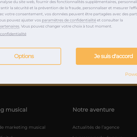
analyse du site web, fournir des fonctionnalités supplémentaires, personnali
ntir la sécurité et la prévention de la fraude, personnaliser et mesurer l'effi
vec votre consentement, vos données peuvent être partagées avec des part
ous pouvez ajuster vos
paramètres de confidentialité
et consulter la
turing d’exception !
partenaires
. Vous pouvez changer votre choix à tout moment.
confidentialité
Options
Je suis d'accord
ce de relations presse musique et marketing musical depui
Powe
g musical
Notre aventure
 de marketing musical
Actualités de l’agence