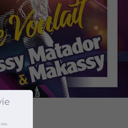
vie
site,