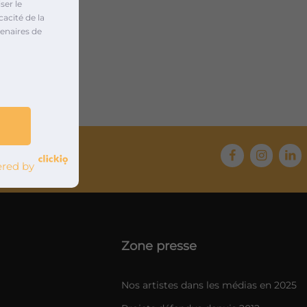
ser le
cacité de la
enaires de
s 2012
red by
Zone presse
Nos artistes dans les médias en 2025