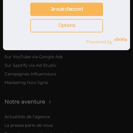
Je suis d'accord
Marketing musical
Options
Nos offres de marketing musical
Marketing digital
Powered by
Promotion musicale sur internet
Sur YouTube via Google Ads
Sur Spotify via Ad Studio
Campagnes Influenceurs
Marketing hors ligne
Notre aventure
Actualités de l’agence
La presse parle de nous