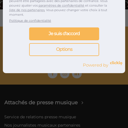
peuvent être partagées avec des partenaires de confiance. Vous
pouvez ajuster vos
paramètres de confidentialité
et consulter la
liste de nos partenaires
. Vous pouvez changer votre choix à tout
moment.
Politique de confidentialité
Je suis d'accord
Options
Agence de relations presse musique et marketing
musical depuis 2012
Powered by
Attachés de presse musique
Service de relations presse musique
Nos journalistes musicaux partenaires