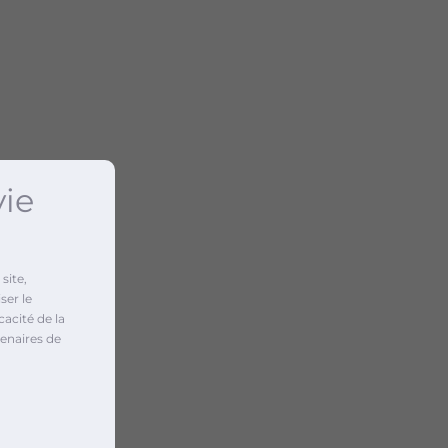
vie
site,
ser le
cacité de la
enaires de