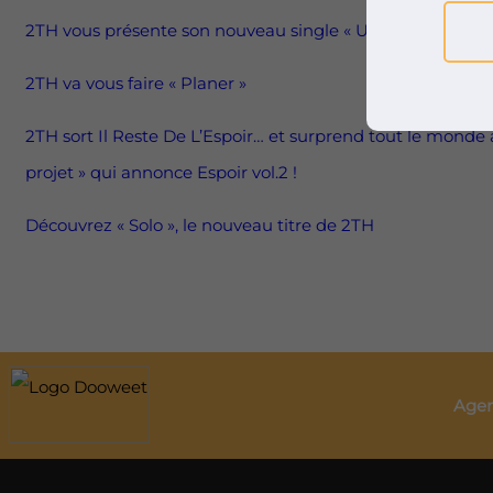
2TH vous présente son nouveau single « Un message imbé
2TH va vous faire « Planer »
2TH sort Il Reste De L’Espoir… et surprend tout le monde a
projet » qui annonce Espoir vol.2 !
Découvrez « Solo », le nouveau titre de 2TH
Agen