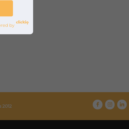
red by
s 2012