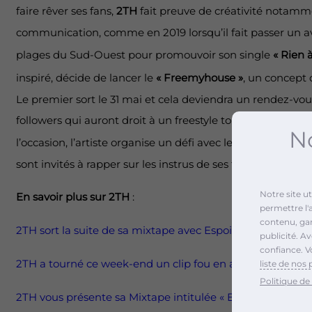
faire rêver ses fans,
2TH
fait preuve de créativité notamm
communication, comme en 2019 lorsqu’il fait passer un avi
plages du Sud-Ouest pour promouvoir son single
« Rien 
inspiré, décide de lancer le
« Freemyhouse »
, un concept 
Le premier sort le 31 mai et cela deviendra un rendez-v
followers qui auront droit à un freestyle tout les dimanche
No
l’occasion, l’artiste organise un défi avec le
#freemyhouse
sont invités à rapper sur les instrus de ses freestyles.
Notre site u
En savoir plus sur 2TH
:
permettre l'
contenu, gara
2TH sort la suite de sa mixtape avec Espoir, Vol.2 !
publicité. A
confiance. V
2TH a tourné ce week-end un clip fou en affrétant un Yach
liste de nos 
Politique de 
2TH vous présente sa Mixtape intitulée « Espoir »