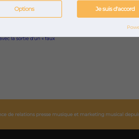
Options
Je suis d'accord
cile »
Powe
vec la sortie d’un « faux
ce de relations presse musique et marketing musical depui