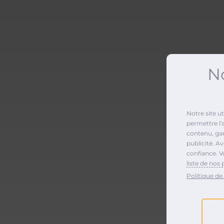
No
Notre site u
M
permettre l'
contenu, gara
publicité. A
confiance. V
liste de nos 
Politique de 