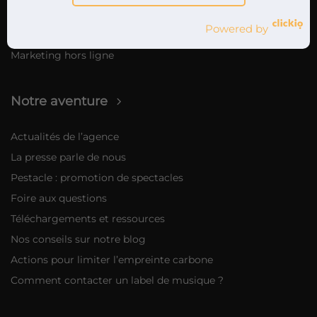
Sur Spotify via Ad Studio
Powered by
Campagnes Influenceurs
Marketing hors ligne
Notre aventure
Actualités de l’agence
La presse parle de nous
Pestacle : promotion de spectacles
Foire aux questions
Téléchargements et ressources
Nos conseils sur notre blog
Actions pour limiter l’empreinte carbone
Comment contacter un label de musique ?