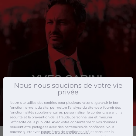
Nous nous soucions de votre vie
privée
Notre site utilise des cookies pour plusieurs raisons : garantir le bon
fonctionnement du site, permettre l'analyse du site web, fournir des
fonctionnalités supplémentaires, personnaliser le contenu, garantir la
sécurité et la prévention de la fraude, personnaliser et mesurer
l'efficacité de la publicité. Avec votre consentement, vos données
peuvent être partagées avec des partenaires de confiance. Vous
pouvez ajuster vos
paramètres de confidentialité
et consulter la