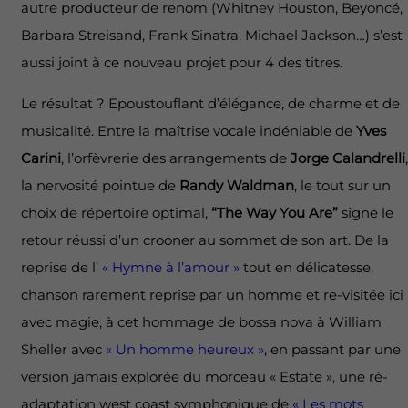
autre producteur de renom (Whitney Houston, Beyoncé,
Barbara Streisand, Frank Sinatra, Michael Jackson…) s’est
aussi joint à ce nouveau projet pour 4 des titres.
Le résultat ? Epoustouflant d’élégance, de charme et de
musicalité. Entre la maîtrise vocale indéniable de
Yves
Carini
, l’orfèvrerie des arrangements de
Jorge Calandrelli
,
la nervosité pointue de
Randy Waldman
, le tout sur un
choix de répertoire optimal,
“The Way You Are”
signe le
retour réussi d’un crooner au sommet de son art. De la
reprise de l’
« Hymne à l’amour »
tout en délicatesse,
chanson rarement reprise par un homme et re-visitée ici
avec magie, à cet hommage de bossa nova à William
Sheller avec
« Un homme heureux »
, en passant par une
version jamais explorée du morceau « Estate », une ré-
adaptation west coast symphonique de
« Les mots