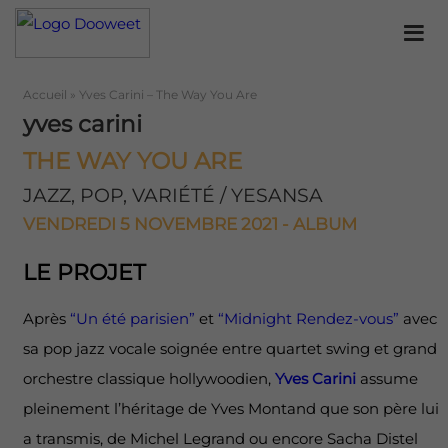
Accueil
»
Yves Carini – The Way You Are
yves carini
THE WAY YOU ARE
JAZZ, POP, VARIÉTÉ / YESANSA
VENDREDI 5 NOVEMBRE 2021 - ALBUM
LE PROJET
Après
“Un été parisien”
et
“Midnight Rendez-vous”
avec
sa pop jazz vocale soignée entre quartet swing et grand
orchestre classique hollywoodien,
Yves Carini
assume
pleinement l’héritage de Yves Montand que son père lui
a transmis, de Michel Legrand ou encore Sacha Distel