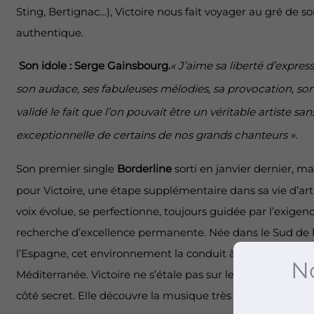
Sting, Bertignac…), Victoire nous fait voyager au gré de so
authentique.
Son idole : Serge Gainsbourg.
« J’aime sa liberté d’expres
son audace, ses fabuleuses mélodies, sa provocation, son g
validé le fait que l’on pouvait être un véritable artiste sans
exceptionnelle de certains de nos grands chanteurs ».
Son premier single
Borderline
sorti en janvier dernier, m
pour Victoire, une étape supplémentaire dans sa vie d’arti
voix évolue, se perfectionne, toujours guidée par l’exigenc
recherche d’excellence permanente. Née dans le Sud de l
l’Espagne, cet environnement la conduit à passer son enf
No
Méditerranée. Victoire ne s’étale pas sur les détails de sa v
côté secret. Elle découvre la musique très jeune.