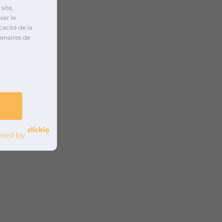
site,
ser le
cacité de la
enaires de
red by