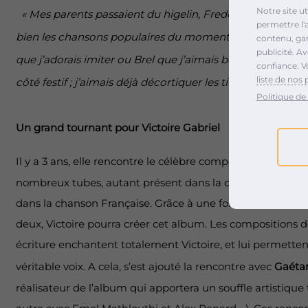
Notre site u
« Mes parents passaient du higelin, Freddy, mercury, G
permettre l'
bien les chansons populaires du moment, les icônes é
contenu, gara
publicité. A
que j’adorais imiter ou Brel que j’aimais beaucoup pour 
confiance. V
liste de nos 
côté festif ; j’aimais déjà décortiquer les titres… »
Politique de 
Un grand tournant pour Victoire Gabriel
Il y a 3 ans, elle rencontre le célèbre compositeur
Françoi
nombreux tubes, autant présent dans la composition c
dans la chanson Française. Grâce à une formidable osmos
deux, Victoire pourra créer cet album. Les compositions
écriture enchantent totalement Victoire, et lui permetten
véritable voix. A cela, s’est ajouté la rencontre avec
Gaéta
réalisateur de l’album qui apportera un souffle artistique t