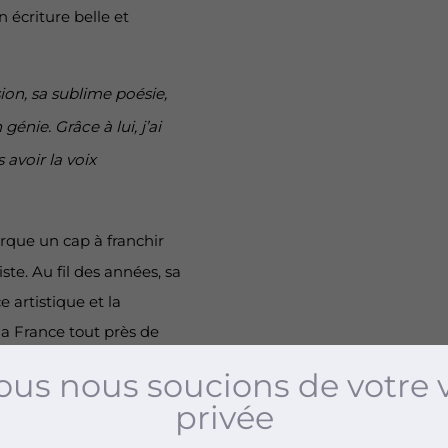
n écriture belle et
sion, sa sublime poésie,
énie. Grâce à lui, j’ai
 avoir la voix
arque un cap à franchir
ste. Au fil des années, sa
e artistique et la
a France tout près de
ance en bord de la
us nous soucions de votre 
ie, c’est sa pudeur, son
privée