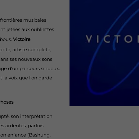
frontières musicales
ont jetées aux oubliettes
abous.
Victoire
ante, artiste complète,
dans ses nouveaux sons
ge d’un parcours sinueux.
st la voix que l’on garde
choses.
upté, son interprétation
s ardentes, parfois
son enfance (Bashung,