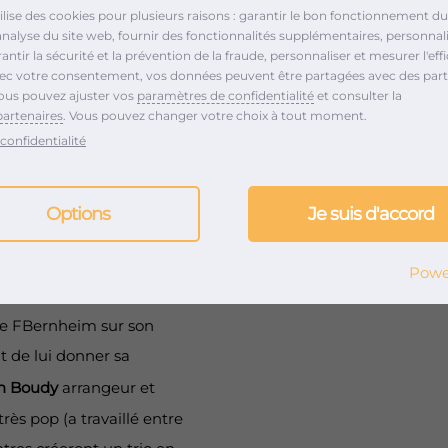
tilise des cookies pour plusieurs raisons : garantir le bon fonctionnement du 
ainsbourg, Kate bush ou
analyse du site web, fournir des fonctionnalités supplémentaires, personnali
videmment, comme Piaf
ntir la sécurité et la prévention de la fraude, personnaliser et mesurer l'effi
vec votre consentement, vos données peuvent être partagées avec des part
sa dramaturgie et son
ous pouvez ajuster vos
paramètres de confidentialité
et consulter la
partenaires
. Vous pouvez changer votre choix à tout moment.
confidentialité
Options
Je suis d'accord
s Bernheim
à l’origine de
inématographique que
Powe
e artistique entre eux
 de FBernheim sur son
t de lui donner sa
n Boudy
arrangeur et
rès pop (a travaillé entre