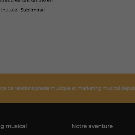
tres créeront un trio en
ntitulé :
Subliminal
ce de relations presse musique et marketing musical depui
g musical
Notre aventure