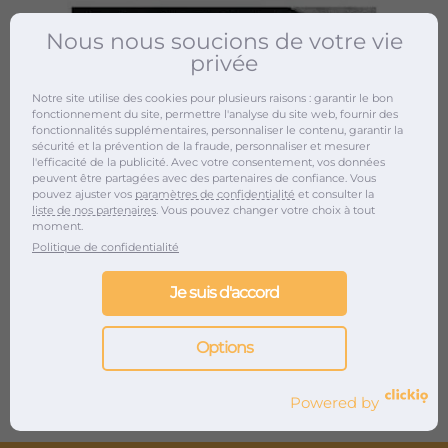
Nous nous soucions de votre vie
privée
Notre site utilise des cookies pour plusieurs raisons : garantir le bon
fonctionnement du site, permettre l'analyse du site web, fournir des
fonctionnalités supplémentaires, personnaliser le contenu, garantir la
sécurité et la prévention de la fraude, personnaliser et mesurer
l'efficacité de la publicité. Avec votre consentement, vos données
peuvent être partagées avec des partenaires de confiance. Vous
pouvez ajuster vos
paramètres de confidentialité
et consulter la
liste de nos partenaires
. Vous pouvez changer votre choix à tout
moment.
Politique de confidentialité
Je suis d'accord
Options
Powered by