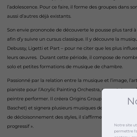
l’adolescence. Pour ce faire, il forme des groupes dans so
aussi d’autres déjà existants.
Son envie prononcée de découverte le pousse plus tard à 
afin d’y suivre un cursus classique. Il y découvre la musi
Debussy, Ligetti et Part – pour ne citer que les plus influ
leurs œuvres. Durant cette période, il compose de nomb
solo et petites formations de musique de chambre.
Passionné par la relation entre la musique et l’image, l’a
pianiste pour l’Acrylic Painting Orchestra, un sextet av
No
peintre performer. Il créera Origins Group (piano, percussi
Baschet) et signera plusieurs musiques de courts métrag
de décloisonnement des styles, il s’affirme comme app
Notre site u
progressif ».
permettre l'