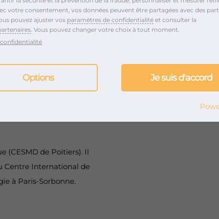
ntir la sécurité et la prévention de la fraude, personnaliser et mesurer l'effi
provisées, univers dans
vec votre consentement, vos données peuvent être partagées avec des part
istiques. Il formera
ous pouvez ajuster vos
paramètres de confidentialité
et consulter la
partenaires
. Vous pouvez changer votre choix à tout moment.
ets comme « Mental
confidentialité
t-Germain-des-Prés), «
Options
Je suis d'accord
ormations de musique de
r le Quatuor Byron,
Powe
) et Urban Suite (piano
ue (CESMD de Poitiers). Il
Centre International de
gie à Paris-Sorbonne.