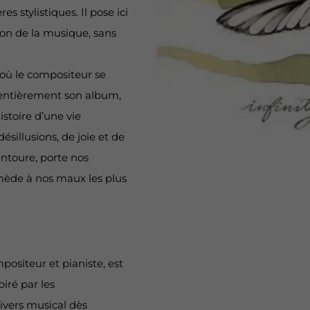
s stylistiques. Il pose ici
ion de la musique, sans
où le compositeur se
 entièrement son album,
istoire d’une vie
illusions, de joie et de
entoure, porte nos
emède à nos maux les plus
ositeur et pianiste, est
piré par les
ivers musical dès