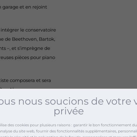
n garage et en rejoint
intégrer le conservatoire
que de Beethoven, Bartok,
ents –, et s’imprègne de
reuses pièces pour piano
rtiste composera et sera
ec Reg Alcorn comme
us nous soucions de votre 
ons africaines et Cristal
privée
es. Toujours dans un désir
artenant à un mouvement «
tilise des cookies pour plusieurs raisons : garantir le bon fonctionnement du 
analyse du site web, fournir des fonctionnalités supplémentaires, personnali