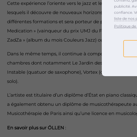
contenu, gara
Cette expérience l’oriente vers le jazz et les musiques im
publicité. A
lesquels il découvre de nouveaux horizons musicaux et art
confiance. V
liste de nos 
différentes formations et sera porteur de plusieurs proj
Politique de 
Medication » (vainqueur du prix UMJ du Festival Jazz à S
ZadZa » (album du mois Couleurs Jazz) ou encore C-LY.
Dans le même temps, il continue à composer pour des f
chambres dont notamment Le Jardin des délices, créé pa
Instable (quatuor de saxophone), Vortex (contrebasse solo
solo).
L’artiste est titulaire d’un diplôme d’État en piano classiq
a également obtenu un diplôme de musicothérapeute au 
Musicothérapie de Paris ainsi qu’une licence en musicolo
En savoir plus sur ÓLLEN
: