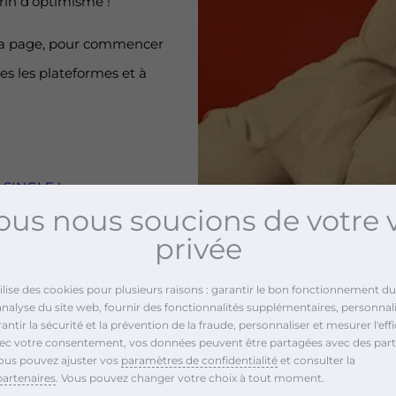
brin d’optimisme !
 la page, pour commencer
es les plateformes et à
SINGLE !
us nous soucions de votre 
privée
tilise des cookies pour plusieurs raisons : garantir le bon fonctionnement du 
analyse du site web, fournir des fonctionnalités supplémentaires, personnali
ntir la sécurité et la prévention de la fraude, personnaliser et mesurer l'effi
vec votre consentement, vos données peuvent être partagées avec des part
ous pouvez ajuster vos
paramètres de confidentialité
et consulter la
partenaires
. Vous pouvez changer votre choix à tout moment.