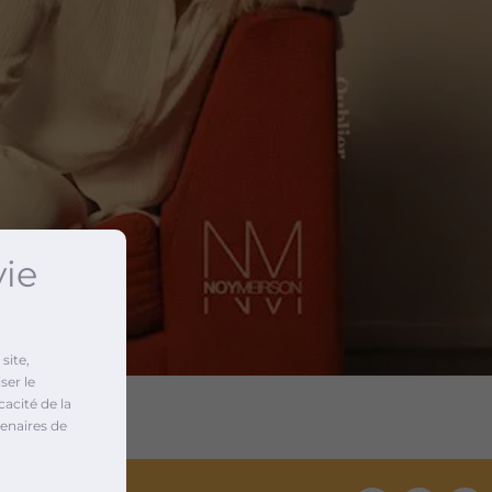
vie
site,
ser le
cacité de la
enaires de