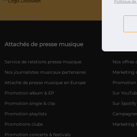
Politique de 
Agen
Attachés de presse musique
Marketin
Service de relations presse musique
Nos offres
Nos journalistes musicaux partenaires
Marketing d
Attaché de presse musique en Europe
Promotion 
Promotion album & EP
Sur YouTub
Promotion single & clip
Sur Spotify
Promotion playlists
Campagnes 
Promotions clubs
Marketing 
Promotion concerts & festivals