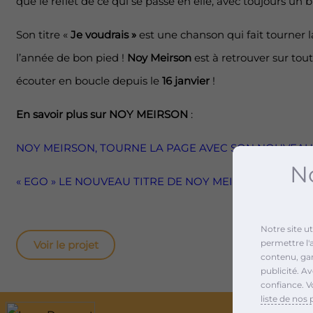
que le reflet de ce qui se passe en elle, avec toujours un 
Son titre «
Je voudrais »
est une chanson qui fait tourner
l’année de bon pied !
Noy Meirson
est à retrouver sur tout
écouter en boucle depuis le
16 janvier
!
En savoir plus sur NOY MEIRSON
:
NOY MEIRSON, TOURNE LA PAGE AVEC SON NOUVEAU 
No
« EGO » LE NOUVEAU TITRE DE NOY MEIRSON.
Notre site u
permettre l'
Voir le projet
contenu, gara
publicité. A
confiance. V
liste de nos 