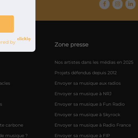
s 2012
red by
Zone presse
Nos artistes dans les médias en 2025
Projets défendus depuis 2012
acles
Envoyer sa musique aux radios
Envoyer sa musique à NRJ
s
Envoyer sa musique à Fun Radio
Envoyer sa musique à Skyrock
nte carbone
Envoyer sa musique à Radio France
de musique ?
Envoyer sa musique à FIP