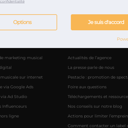
confidentialité
ce de relations presse musique et marketing musical depui
Options
Je suis d'accord
Powe
g musical
Notre aventure
 de marketing musical
Actualités de l’agence
igital
La presse parle de nous
musicale sur internet
Pestacle : promotion de spect
e via Google Ads
Foire aux questions
 via Ad Studio
Téléchargements et ressource
Influenceurs
Nos conseils sur notre blog
hors ligne
Actions pour limiter l’emprei
Comment contacter un label 