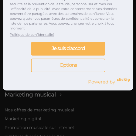
sécurité et la prévention de la fraude, personnaliser et mesurer
l'efficacité de la publicité. Avec votre consentement, vos données
Service de relations presse musique
peuvent être partagées avec des partenaires de confiance. Vous
pouvez ajuster vos
paramètres de confidentialité
et consulter la
Nos journalistes musicaux partenaires
liste de nos partenaires
. Vous pouvez changer votre choix à tout
moment.
Attaché de presse musique en Europe
Politique de confidentialité
Promotion album & EP
Je suis d'accord
Promotion single & clip
Promotion playlists
Options
Promotions clubs
Promotion concerts & festivals
Powered by
Marketing musical
Nos offres de marketing musical
Marketing digital
Promotion musicale sur internet