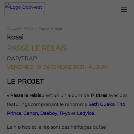
Accueil
»
KOSSI – Passe le relais
kossi
PASSE LE RELAIS
RAP/TRAP
VENDREDI 10 DéCEMBRE 2021 - ALBUM
LE PROJET
« Passe le relais »
est un un album de
17 titres
avec des
featurings comprenant le renommé
Seth Gueko
,
Tito
Prince
,
Canon
,
Deeboy
,
Ti-yo
et
Ledylce
.
Le hip hop et le rap sont des héritages qui se