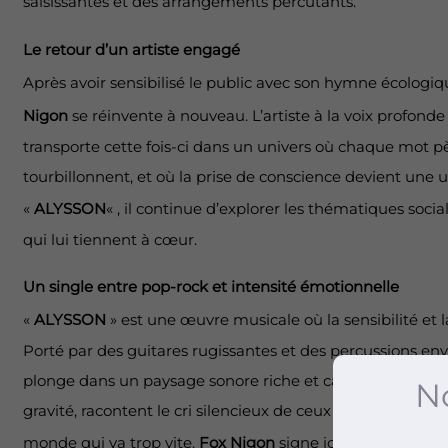
saisissantes et des arrangements percutants.
Le retour d’un artiste engagé
Après avoir sensibilisé le public avec son hymne écologiq
Nigon
se réinvente à nouveau. L’artiste à la voix profond
transporte cette fois-ci dans un univers où chaque mot p
tourbillonnent, et où la prise de conscience devient une 
«
ALYSSON
« , il continue d’explorer les thématiques soc
qui lui tiennent à cœur.
Un single entre pop-rock et intensité émotionnelle
«
ALYSSON
» est une œuvre musicale où la sensibilité et l
Porté par des guitares rugissantes et des percussions env
plonge dans un paysage sonore riche et captivant. Les pa
No
gravité, racontent le cri silencieux de ceux que l’on ignore
monde qui va trop vite.
Fox Nigon
signe ici un morceau po