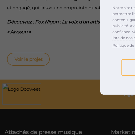
et engagé, qui laisse une empreinte durable dans l’esprit 
Notre site u
permettre l'
contenu, gara
Découvrez : Fox Nigon : La voix d’un artiste engagé dan
publicité. A
« Alysson »
confiance. V
liste de nos 
Politique de 
Voir le projet
Agen
Attachés de presse musique
Marketin