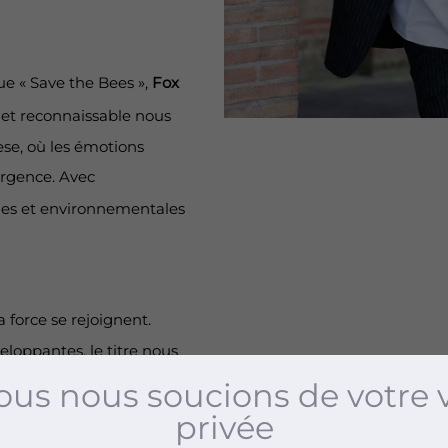
ue « Save the Bees »,
Fox
e et reconnaissable nous
èse, où les émotions
urgence. Avec
iales et environnementales
a force se rejoignent.
eloppantes, le titre nous
roles, empreintes de
us nous soucions de votre 
, les voix étouffées par un
privée
ignant, à la fois poétique