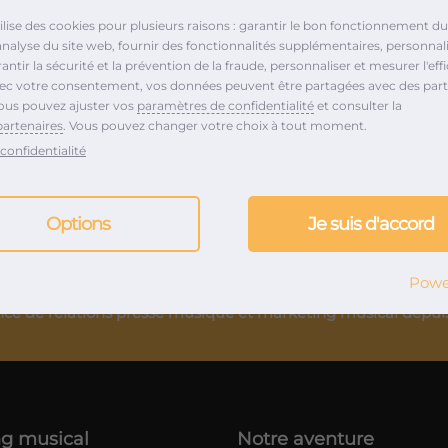
de ceux qui l’écoutent.
tilise des cookies pour plusieurs raisons : garantir le bon fonctionnement du 
analyse du site web, fournir des fonctionnalités supplémentaires, personnali
ntir la sécurité et la prévention de la fraude, personnaliser et mesurer l'effi
s son nouveau single
vec votre consentement, vos données peuvent être partagées avec des part
ous pouvez ajuster vos
paramètres de confidentialité
et consulter la
partenaires
. Vous pouvez changer votre choix à tout moment.
confidentialité
Options
Je suis d'accord
Powe
ce de relations presse musique et marketing musical depui
g musical
Notre aventure