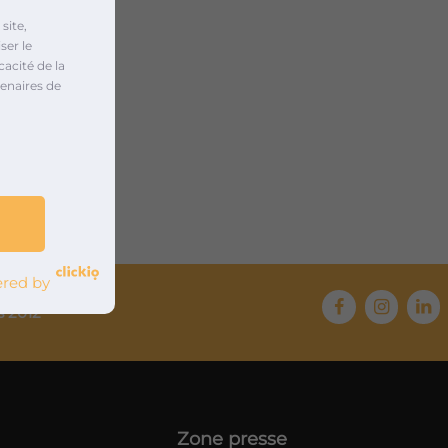
site,
ser le
cacité de la
enaires de
red by
s 2012
Zone presse